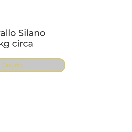
allo Silano
kg circa
Esaurito