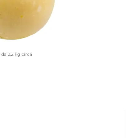
 da 2,2 kg circa
+39 392 536 0990
info@bufalang.it