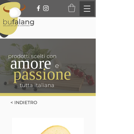
prodotti scelti con
amore
e
passione
tutta italiana
< INDIETRO