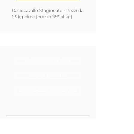
Caciocavallo Stagionato - Pezzi da
1,5 kg circa (prezzo 16€ al kg)
SCARICA CATALOGO
COMPILA ORDINE
AGGIORNAMENTO NOVITA'
+39 392 536 0990