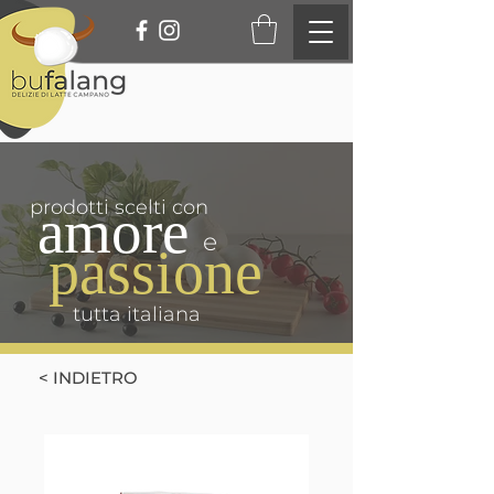
prodotti scelti con
amore
e
passione
tutta italiana
< INDIETRO