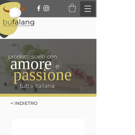
prodotti scelti con
amore
e
passione
tutta italiana
< INDIETRO