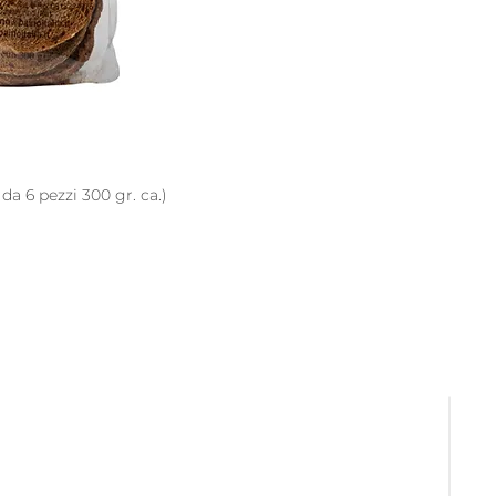
a 6 pezzi 300 gr. ca.)
+39 392 536 0990
info@bufalang.it