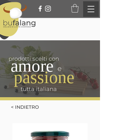
prodotti scelti con
amore
e
passione
tutta italiana
< INDIETRO