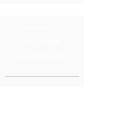
SCARICA CATALOGO
COMPILA ORDINE
AGGIORNAMENTO NOVITA'
+39 392 536 0990
info@bufalang.it