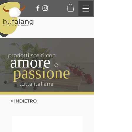
prodotti scelti con
amore
e
passione
tutta italiana
< INDIETRO